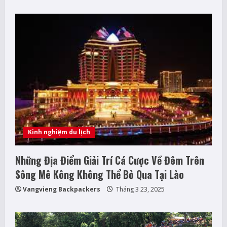
Kinh nghiệm du lịch
Những Địa Điểm Giải Trí Cá Cược Về Đêm Trên
Sông Mê Kông Không Thể Bỏ Qua Tại Lào
Vangvieng Backpackers
Tháng 3 23, 2025