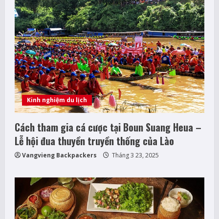
Kinh nghiệm du lịch
Cách tham gia cá cược tại Boun Suang Heua –
Lễ hội đua thuyền truyền thống của Lào
Vangvieng Backpackers
Tháng 3 23, 2025