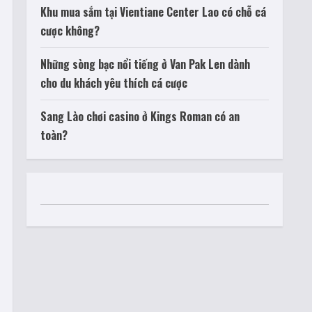
Khu mua sắm tại Vientiane Center Lao có chỗ cá
cược không?
Những sòng bạc nổi tiếng ở Van Pak Len dành
cho du khách yêu thích cá cược
Sang Lào chơi casino ở Kings Roman có an
toàn?