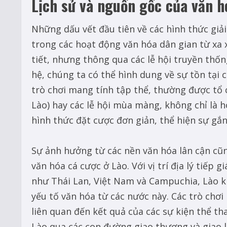
Lịch sử và nguồn gốc của văn h
Những dấu vết đầu tiên về các hình thức giải
trong các hoạt động văn hóa dân gian từ xa 
tiết, nhưng thông qua các lễ hội truyền thố
hệ, chúng ta có thể hình dung về sự tồn tại 
trò chơi mang tính tập thể, thường được tổ c
Lào) hay các lễ hội mùa màng, không chỉ là h
hình thức đặt cược đơn giản, thể hiện sự gắ
Sự ảnh hưởng từ các nền văn hóa lân cận cũn
văn hóa cá cược ở Lào. Với vị trí địa lý tiếp 
như Thái Lan, Việt Nam và Campuchia, Lào k
yếu tố văn hóa từ các nước này. Các trò chơi
liên quan đến kết quả của các sự kiện thể th
Lào qua các con đường giao thương và giao l