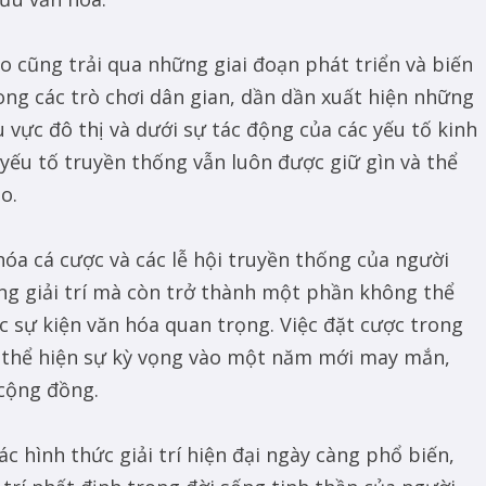
o cũng trải qua những giai đoạn phát triển và biến
ong các trò chơi dân gian, dần dần xuất hiện những
u vực đô thị và dưới sự tác động của các yếu tố kinh
, yếu tố truyền thống vẫn luôn được giữ gìn và thể
o.
hóa cá cược và các lễ hội truyền thống của người
ng giải trí mà còn trở thành một phần không thể
c sự kiện văn hóa quan trọng. Việc đặt cược trong
g, thể hiện sự kỳ vọng vào một năm mới may mắn,
cộng đồng.
ác hình thức giải trí hiện đại ngày càng phổ biến,