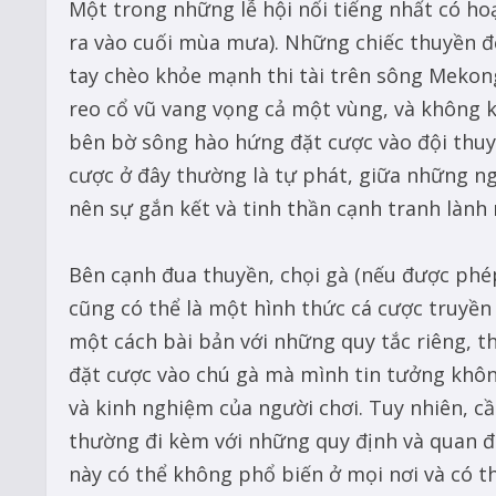
Một trong những lễ hội nổi tiếng nhất có ho
ra vào cuối mùa mưa). Những chiếc thuyền 
tay chèo khỏe mạnh thi tài trên sông Mekon
reo cổ vũ vang vọng cả một vùng, và không k
bên bờ sông hào hứng đặt cược vào đội thuyề
cược ở đây thường là tự phát, giữa những n
nên sự gắn kết và tinh thần cạnh tranh lành
Bên cạnh đua thuyền, chọi gà (nếu được phé
cũng có thể là một hình thức cá cược truyề
một cách bài bản với những quy tắc riêng, t
đặt cược vào chú gà mà mình tin tưởng không
và kinh nghiệm của người chơi. Tuy nhiên, c
thường đi kèm với những quy định và quan đ
này có thể không phổ biến ở mọi nơi và có th