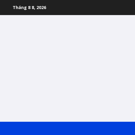
Skip
Tháng 8 8, 2026
to
content