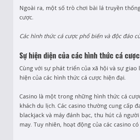
Ngoài ra, một số trò chơi bài lá truyền thốn
cược.
Các hình thức cá cược phổ biến và độc đáo c
Sự hiện diện của các hình thức cá cược
Cùng với sự phát triển của xã hội và sự giao
hiện của các hình thức cá cược hiện đại.
Casino là một trong những hình thức cá cược
khách du lịch. Các casino thường cung cấp đa
blackjack và máy đánh bạc, thu hút cả ngườ
may. Tuy nhiên, hoạt động của các casino có 