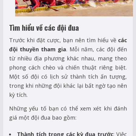
Tìm hiểu về các đội đua
Trước khi đặt cược, bạn nên tìm hiểu về
các
đội thuyền tham gia
. Mỗi năm, các đội đến
từ nhiều địa phương khác nhau, mang theo
phong cách chèo và chiến thuật riêng biệt.
Một số đội có lịch sử thành tích ấn tượng,
trong khi những đội khác lại bất ngờ tạo nên
kỳ tích.
Những yếu tố bạn có thể xem xét khi đánh
giá một đội đua bao gồm:
Thành tích trong các kỳ đua trước
: Việc