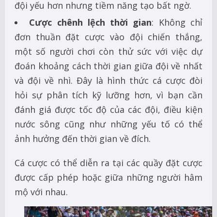
đội yếu hơn nhưng tiềm năng tạo bất ngờ.
Cược chênh lệch thời gian
: Không chỉ
đơn thuần đặt cược vào đội chiến thắng,
một số người chơi còn thử sức với việc dự
đoán khoảng cách thời gian giữa đội về nhất
và đội về nhì. Đây là hình thức cá cược đòi
hỏi sự phân tích kỹ lưỡng hơn, vì bạn cần
đánh giá được tốc độ của các đội, điều kiện
nước sông cũng như những yếu tố có thể
ảnh hưởng đến thời gian về đích.
Cá cược có thể diễn ra tại các quầy đặt cược
được cấp phép hoặc giữa những người hâm
mộ với nhau.