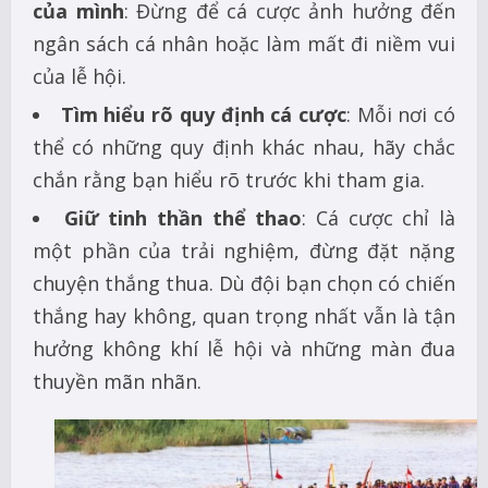
của mình
: Đừng để cá cược ảnh hưởng đến
ngân sách cá nhân hoặc làm mất đi niềm vui
của lễ hội.
Tìm hiểu rõ quy định cá cược
: Mỗi nơi có
thể có những quy định khác nhau, hãy chắc
chắn rằng bạn hiểu rõ trước khi tham gia.
Giữ tinh thần thể thao
: Cá cược chỉ là
một phần của trải nghiệm, đừng đặt nặng
chuyện thắng thua. Dù đội bạn chọn có chiến
thắng hay không, quan trọng nhất vẫn là tận
hưởng không khí lễ hội và những màn đua
thuyền mãn nhãn.