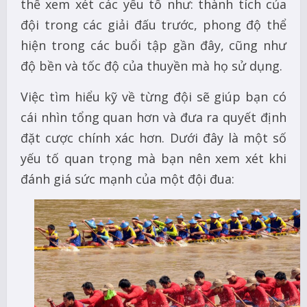
thể xem xét các yếu tố như: thành tích của
đội trong các giải đấu trước, phong độ thể
hiện trong các buổi tập gần đây, cũng như
độ bền và tốc độ của thuyền mà họ sử dụng.
Việc tìm hiểu kỹ về từng đội sẽ giúp bạn có
cái nhìn tổng quan hơn và đưa ra quyết định
đặt cược chính xác hơn. Dưới đây là một số
yếu tố quan trọng mà bạn nên xem xét khi
đánh giá sức mạnh của một đội đua: