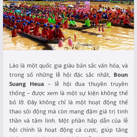
Lào là một quốc gia giàu bản sắc văn hóa, và
trong số những lễ hội đặc sắc nhất,
Boun
Suang Heua
– lễ hội đua thuyền truyền
thống – được xem là một sự kiện không thể
bỏ lỡ. Đây không chỉ là một hoạt động thể
thao sôi động mà còn mang đậm giá trị tinh
thần và tâm linh. Một phần hấp dẫn của lễ
hội chính là hoạt động cá cược, giúp tăng