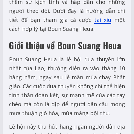
thêm sự kịch tính và hấp dẫn cho những
người theo dõi. Dưới đây là hướng dẫn chi
tiết để bạn tham gia cá cược
tai xiu
một
cách hợp lý tại Boun Suang Heua.
Giới thiệu về Boun Suang Heua
Boun Suang Heua là lễ hội đua thuyền lớn
nhất của Lào, thường diễn ra vào tháng 10
hàng năm, ngay sau lễ mãn mùa chay Phật
giáo. Các cuộc đua thuyền không chỉ thể hiện
tinh thần đoàn kết, sự mạnh mẽ của các tay
chèo mà còn là dịp để người dân cầu mong
mưa thuận gió hòa, mùa màng bội thu.
Lễ hội này thu hút hàng ngàn người dân địa