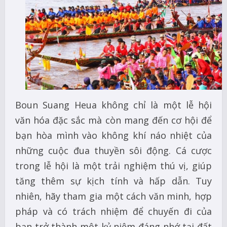
Boun Suang Heua không chỉ là một lễ hội
văn hóa đặc sắc mà còn mang đến cơ hội để
bạn hòa mình vào không khí náo nhiệt của
những cuộc đua thuyền sôi động. Cá cược
trong lễ hội là một trải nghiệm thú vị, giúp
tăng thêm sự kịch tính và hấp dẫn. Tuy
nhiên, hãy tham gia một cách văn minh, hợp
pháp và có trách nhiệm để chuyến đi của
bạn trở thành một kỷ niệm đáng nhớ tại đất