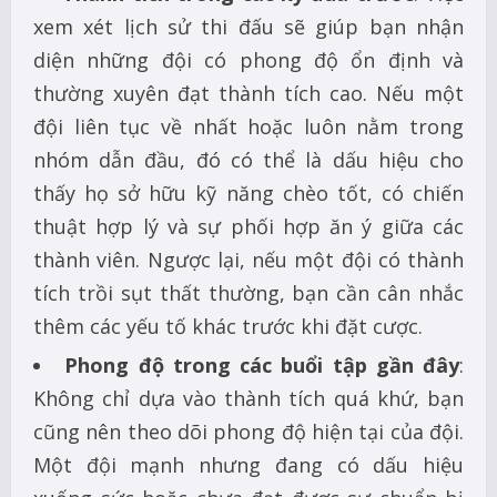
xem xét lịch sử thi đấu sẽ giúp bạn nhận
diện những đội có phong độ ổn định và
thường xuyên đạt thành tích cao. Nếu một
đội liên tục về nhất hoặc luôn nằm trong
nhóm dẫn đầu, đó có thể là dấu hiệu cho
thấy họ sở hữu kỹ năng chèo tốt, có chiến
thuật hợp lý và sự phối hợp ăn ý giữa các
thành viên. Ngược lại, nếu một đội có thành
tích trồi sụt thất thường, bạn cần cân nhắc
thêm các yếu tố khác trước khi đặt cược.
Phong độ trong các buổi tập gần đây
:
Không chỉ dựa vào thành tích quá khứ, bạn
cũng nên theo dõi phong độ hiện tại của đội.
Một đội mạnh nhưng đang có dấu hiệu