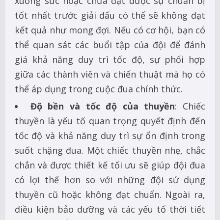
xuống sức hoặc chưa đạt được sự chuẩn bị
tốt nhất trước giải đấu có thể sẽ không đạt
kết quả như mong đợi. Nếu có cơ hội, bạn có
thể quan sát các buổi tập của đội để đánh
giá khả năng duy trì tốc độ, sự phối hợp
giữa các thành viên và chiến thuật mà họ có
thể áp dụng trong cuộc đua chính thức.
Độ bền và tốc độ của thuyền
: Chiếc
thuyền là yếu tố quan trọng quyết định đến
tốc độ và khả năng duy trì sự ổn định trong
suốt chặng đua. Một chiếc thuyền nhẹ, chắc
chắn và được thiết kế tối ưu sẽ giúp đội đua
có lợi thế hơn so với những đội sử dụng
thuyền cũ hoặc không đạt chuẩn. Ngoài ra,
điều kiện bảo dưỡng và các yếu tố thời tiết