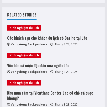
n
u
RELATED STORIES
e
Kinh nghiệm du lịch
R
Các khách sạn cho khách du lịch có Casino tại Lào
e
Vangvieng Backpackers
Tháng 3 23, 2025
a
Kinh nghiệm du lịch
d
Văn hóa cá cược độc đáo của người Lào
i
Vangvieng Backpackers
Tháng 3 23, 2025
n
Kinh nghiệm du lịch
g
Khu mua sắm tại Vientiane Center Lao có chỗ cá cược
không?
Vangvieng Backpackers
Tháng 3 23, 2025