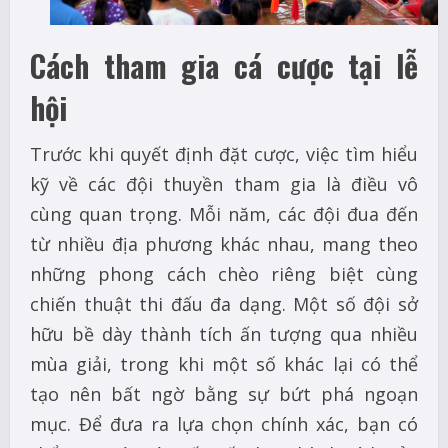
Cách tham gia cá cược tại lễ
hội
Trước khi quyết định đặt cược, việc tìm hiểu
kỹ về các đội thuyền tham gia là điều vô
cùng quan trọng. Mỗi năm, các đội đua đến
từ nhiều địa phương khác nhau, mang theo
những phong cách chèo riêng biệt cùng
chiến thuật thi đấu đa dạng. Một số đội sở
hữu bề dày thành tích ấn tượng qua nhiều
mùa giải, trong khi một số khác lại có thể
tạo nên bất ngờ bằng sự bứt phá ngoạn
mục. Để đưa ra lựa chọn chính xác, bạn có