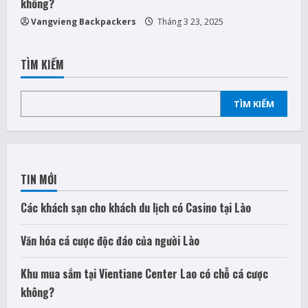
không?
Vangvieng Backpackers
Tháng 3 23, 2025
TÌM KIẾM
TÌM KIẾM
TIN MỚI
Các khách sạn cho khách du lịch có Casino tại Lào
Văn hóa cá cược độc đáo của người Lào
Khu mua sắm tại Vientiane Center Lao có chỗ cá cược
không?