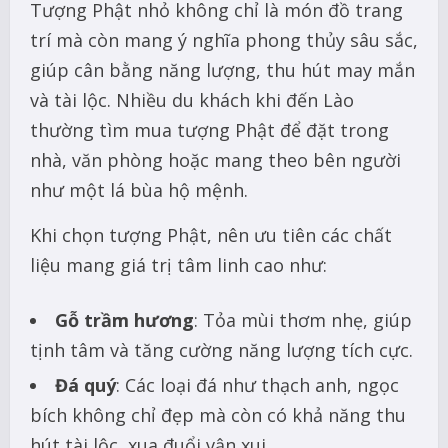
Tượng Phật nhỏ không chỉ là món đồ trang
trí mà còn mang ý nghĩa phong thủy sâu sắc,
giúp cân bằng năng lượng, thu hút may mắn
và tài lộc. Nhiều du khách khi đến Lào
thường tìm mua tượng Phật để đặt trong
nhà, văn phòng hoặc mang theo bên người
như một lá bùa hộ mệnh.
Khi chọn tượng Phật, nên ưu tiên các chất
liệu mang giá trị tâm linh cao như:
Gỗ trầm hương
: Tỏa mùi thơm nhẹ, giúp
tịnh tâm và tăng cường năng lượng tích cực.
Đá quý
: Các loại đá như thạch anh, ngọc
bích không chỉ đẹp mà còn có khả năng thu
hút tài lộc, xua đuổi vận xui.