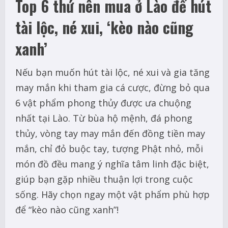
Top 6 thứ nên mua ở Lào để hút
tài lộc, né xui, ‘kèo nào cũng
xanh’
Nếu bạn muốn hút tài lộc, né xui và gia tăng
may mắn khi tham gia cá cược, đừng bỏ qua
6 vật phẩm phong thủy được ưa chuộng
nhất tại Lào. Từ bùa hộ mệnh, đá phong
thủy, vòng tay may mắn đến đồng tiền may
mắn, chỉ đỏ buộc tay, tượng Phật nhỏ, mỗi
món đồ đều mang ý nghĩa tâm linh đặc biệt,
giúp bạn gặp nhiều thuận lợi trong cuộc
sống. Hãy chọn ngay một vật phẩm phù hợp
để “kèo nào cũng xanh”!