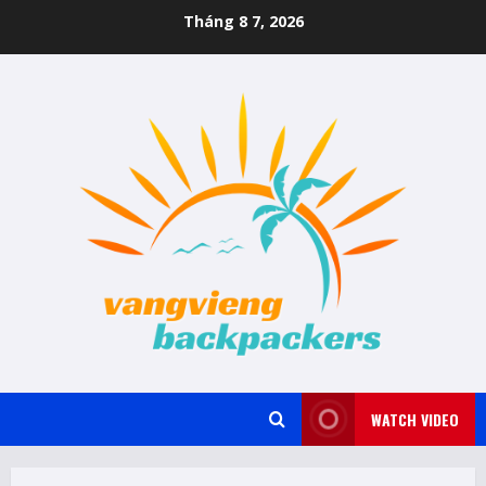
Skip
Tháng 8 7, 2026
to
content
WATCH VIDEO