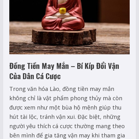
Đồng Tiền May Mắn – Bí Kíp Đổi Vận
Của Dân Cá Cược
Trong văn hóa Lào, đồng tiền may mắn
không chỉ là vật phẩm phong thủy mà còn
được xem như một bùa hộ mệnh giúp thu
hút tài lộc, tránh vận xui. Đặc biệt, những
người yêu thích cá cược thường mang theo
bên mình để gia tăng vận may khi tham gia