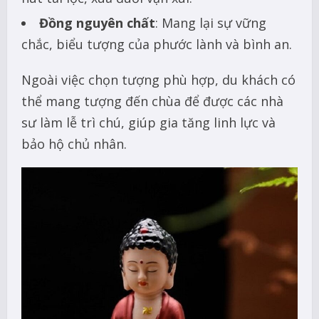
Đồng nguyên chất
: Mang lại sự vững
chắc, biểu tượng của phước lành và bình an.
Ngoài việc chọn tượng phù hợp, du khách có
thể mang tượng đến chùa để được các nhà
sư làm lễ trì chú, giúp gia tăng linh lực và
bảo hộ chủ nhân.