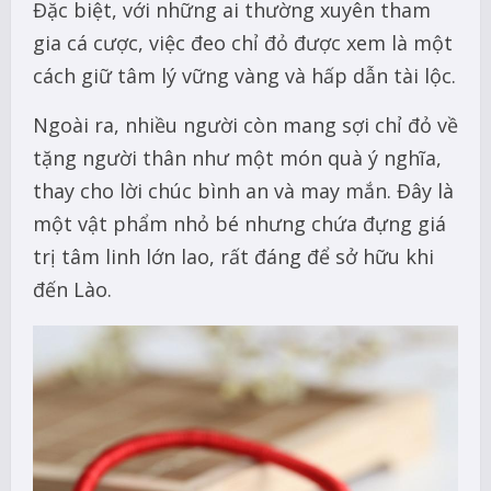
Đặc biệt, với những ai thường xuyên tham
gia cá cược, việc đeo chỉ đỏ được xem là một
cách giữ tâm lý vững vàng và hấp dẫn tài lộc.
Ngoài ra, nhiều người còn mang sợi chỉ đỏ về
tặng người thân như một món quà ý nghĩa,
thay cho lời chúc bình an và may mắn. Đây là
một vật phẩm nhỏ bé nhưng chứa đựng giá
trị tâm linh lớn lao, rất đáng để sở hữu khi
đến Lào.