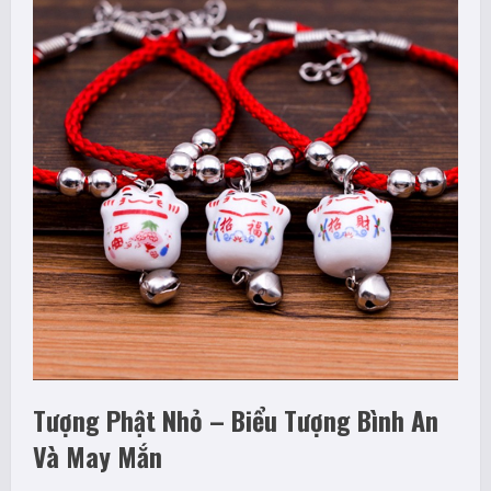
Tượng Phật Nhỏ – Biểu Tượng Bình An
Và May Mắn