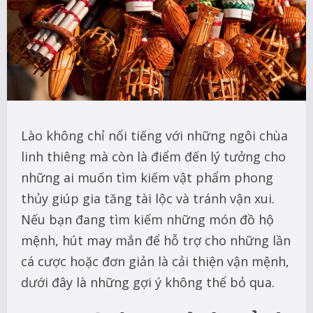
Lào không chỉ nổi tiếng với những ngôi chùa
linh thiêng mà còn là điểm đến lý tưởng cho
những ai muốn tìm kiếm vật phẩm phong
thủy giúp gia tăng tài lộc và tránh vận xui.
Nếu bạn đang tìm kiếm những món đồ hộ
mệnh, hút may mắn để hỗ trợ cho những lần
cá cược hoặc đơn giản là cải thiện vận mệnh,
dưới đây là những gợi ý không thể bỏ qua.