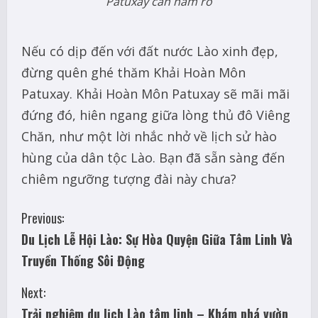
Patuxay cần nắm rõ
Nếu có dịp đến với đất nước Lào xinh đẹp,
đừng quên ghé thăm Khải Hoàn Môn
Patuxay. Khải Hoàn Môn Patuxay sẽ mãi mãi
đứng đó, hiên ngang giữa lòng thủ đô Viêng
Chăn, như một lời nhắc nhở về lịch sử hào
hùng của dân tộc Lào. Bạn đã sẵn sàng đến
chiêm ngưỡng tượng đài này chưa?
C
Previous:
Du Lịch Lễ Hội Lào: Sự Hòa Quyện Giữa Tâm Linh Và
o
Truyền Thống Sôi Động
n
Next:
t
Trải nghiệm du lịch Lào tâm linh – Khám phá vườn