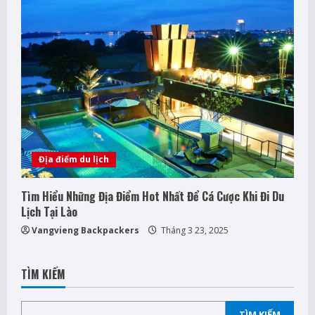
Địa điểm du lịch
Tìm Hiểu Những Địa Điểm Hot Nhất Để Cá Cược Khi Đi Du
Lịch Tại Lào
Vangvieng Backpackers
Tháng 3 23, 2025
TÌM KIẾM
TÌM KIẾM