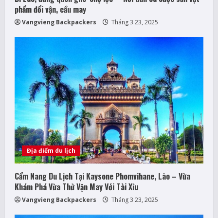
g
phẩm đổi vận, cầu may
Vangvieng Backpackers
Tháng 3 23, 2025
Địa điểm du lịch
Cẩm Nang Du Lịch Tại Kaysone Phomvihane, Lào – Vừa
Khám Phá Vừa Thử Vận May Với Tài Xỉu
Vangvieng Backpackers
Tháng 3 23, 2025