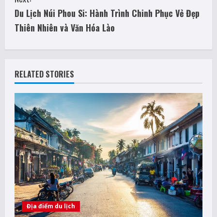
t
Du Lịch Núi Phou Si: Hành Trình Chinh Phục Vẻ Đẹp
i
Thiên Nhiên và Văn Hóa Lào
n
u
RELATED STORIES
e
R
e
a
d
i
Địa điểm du lịch
n