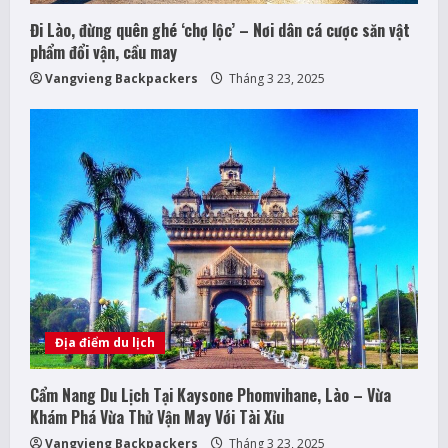
g
Đi Lào, đừng quên ghé ‘chợ lộc’ – Nơi dân cá cược săn vật
phẩm đổi vận, cầu may
Vangvieng Backpackers
Tháng 3 23, 2025
Địa điểm du lịch
Cẩm Nang Du Lịch Tại Kaysone Phomvihane, Lào – Vừa
Khám Phá Vừa Thử Vận May Với Tài Xỉu
Vangvieng Backpackers
Tháng 3 23, 2025