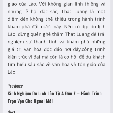
giáo của Lào. Với không gian linh thiêng và
những lễ hội đặc sắc, That Luang là một
điểm đến không thể thiếu trong hành trình
khám phá đất nước này. Nếu có dịp du lịch
Lào, đừng quên ghé thăm That Luang để trải
nghiệm sự thanh tịnh và khám phá những
giá trị văn hóa độc đáo nơi đây.công trình
kiến trúc vĩ đại mà còn là cơ hội để du khách
tìm hiểu sâu sắc về văn hóa và tôn giáo của
Lào.
C
Previous:
Kinh Nghiệm Du Lịch Lào Từ A Đến Z – Hành Trình
o
Trọn Vẹn Cho Người Mới
n
Next: