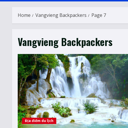
Home
Vangvieng Backpackers
Page 7
Vangvieng Backpackers
Địa điểm du lịch