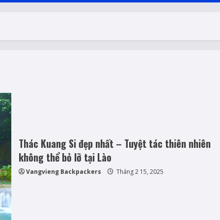
Thác Kuang Si đẹp nhất – Tuyệt tác thiên nhiên
không thể bỏ lỡ tại Lào
Vangvieng Backpackers
Tháng 2 15, 2025