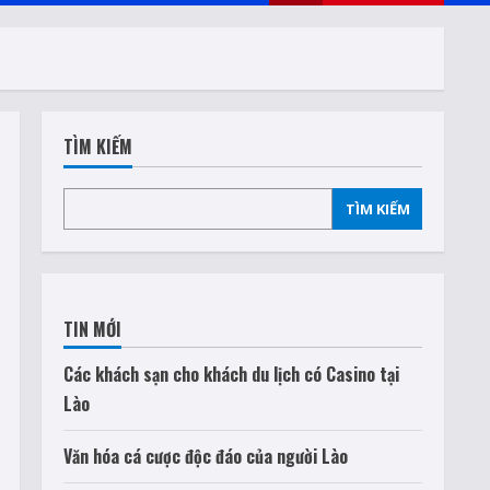
TÌM KIẾM
TÌM KIẾM
TIN MỚI
Các khách sạn cho khách du lịch có Casino tại
Lào
Văn hóa cá cược độc đáo của người Lào